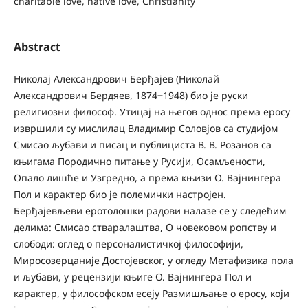
charitable love, native love, Christianity
Abstract
Николај Александрович Берђајев (Николай
Александрович Бердяев, 1874‒1948) био је руски
религиозни философ. Утицај на његов однос према еросу
извршили су мислилац Владимир Соловјов са студијом
Смисао љубави и писац и публициста В. В. Розанов са
књигама Породично питање у Русији, Осамљености,
Опало лишће и Узгредно, а према књизи О. Вајнингера
Пол и карактер био је полемички настројен.
Берђајевљеви еротолошки радови налазе се у следећим
делима: Смисао стваралаштва, О човековом ропству и
слободи: оглед о персоналистичкој философији,
Миросозерцаније Достојевског, у огледу Метафизика пола
и љубави, у рецензији књиге О. Вајнингера Пол и
карактер, у философском есеју Размишљање о еросу, који