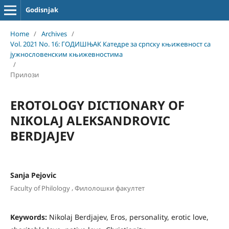
Godisnjak
Home
/
Archives
/
Vol. 2021 No. 16: ГОДИШЊАК Катедре за српску књижевност са
јужнословенским књижевностима
/
Прилози
EROTOLOGY DICTIONARY OF
NIKOLAJ ALEKSANDROVIC
BERDJAJEV
Sanja Pejovic
,
Faculty of Philology
Филолошки факултет
Keywords:
Nikolaj Berdjajev, Eros, personality, erotic love,