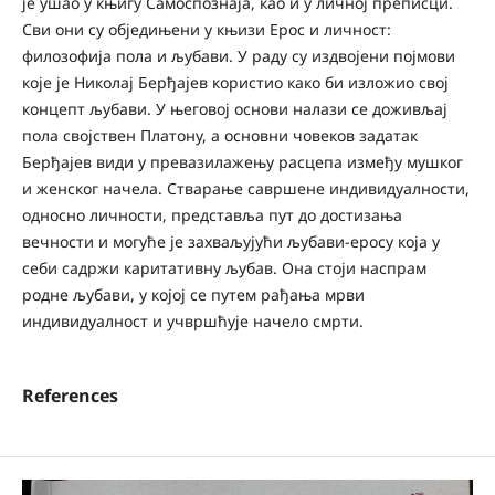
је ушао у књигу Самоспознаја, као и у личној преписци.
Сви они су обједињени у књизи Ерос и личност:
филозофија пола и љубави. У раду су издвојени појмови
које је Николај Берђајев користио како би изложио свој
концепт љубави. У његовој основи налази се доживљај
пола својствен Платону, а основни човеков задатак
Берђајев види у превазилажењу расцепа између мушког
и женског начела. Стварање савршене индивидуалности,
односно личности, представља пут до достизања
вечности и могуће је захваљујући љубави-еросу која у
себи садржи каритативну љубав. Она стоји наспрам
родне љубави, у којој се путем рађања мрви
индивидуалност и учвршћује начело смрти.
References